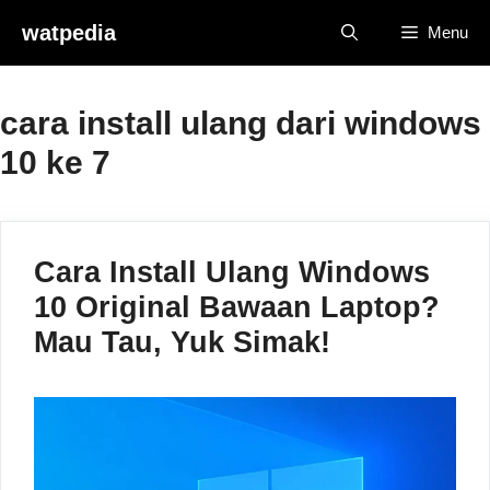
Skip
watpedia
Menu
to
content
cara install ulang dari windows
10 ke 7
Cara Install Ulang Windows
10 Original Bawaan Laptop?
Mau Tau, Yuk Simak!