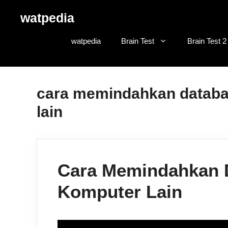
Skip
watpedia
to
content
watpedia
Brain Test
Brain Test 2
cara memindahkan databa
lain
Cara Memindahkan D
Komputer Lain