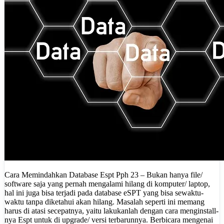
Cara Memindahkan Database Espt Pph 23 – Bukan hanya file/
software saja yang pernah mengalami hilang di komputer/ laptop,
hal ini juga bisa terjadi pada database eSPT yang bisa sewaktu-
waktu tanpa diketahui akan hilang. Masalah seperti ini memang
harus di atasi secepatnya, yaitu lakukanlah dengan cara menginstall-
nya Espt untuk di upgrade/ versi terbarunnya. Berbicara mengenai