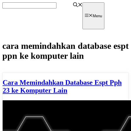
Skip
to
content
watpedia
Menu
cara memindahkan database espt
ppn ke komputer lain
Cara Memindahkan Database Espt Pph
23 ke Komputer Lain