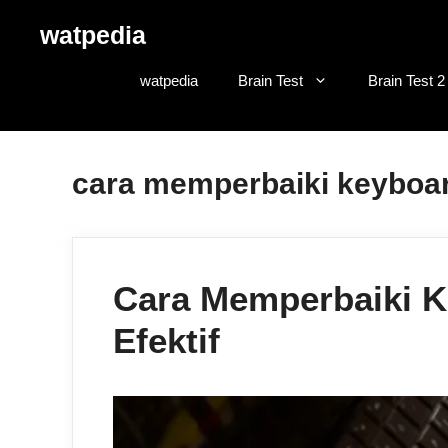
Skip
watpedia
to
content
watpedia
Brain Test
Brain Test 2
cara memperbaiki keyboar
Cara Memperbaiki K
Efektif