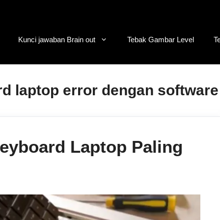
Kunci jawaban Brain out
Tebak Gambar Level
T
d laptop error dengan software
eyboard Laptop Paling