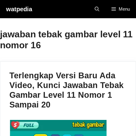
Skip
watpedia
Menu
to
content
jawaban tebak gambar level 11
nomor 16
Terlengkap Versi Baru Ada
Video, Kunci Jawaban Tebak
Gambar Level 11 Nomor 1
Sampai 20