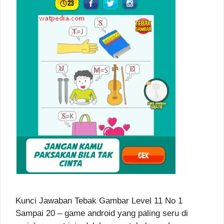
Kunci Jawaban Tebak Gambar Level 11 No 1
Sampai 20 – game android yang paling seru di