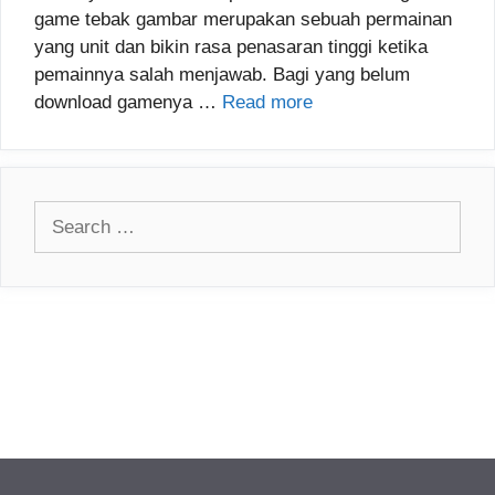
game tebak gambar merupakan sebuah permainan
yang unit dan bikin rasa penasaran tinggi ketika
pemainnya salah menjawab. Bagi yang belum
download gamenya …
Read more
Search
for: