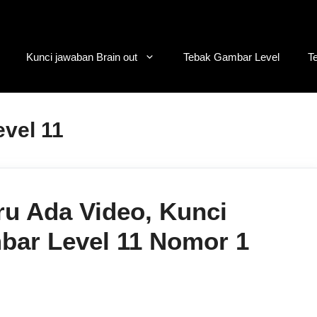
Kunci jawaban Brain out
Tebak Gambar Level
T
evel 11
ru Ada Video, Kunci
ar Level 11 Nomor 1