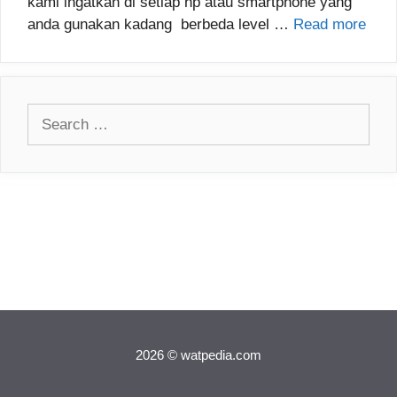
kami ingatkan di setiap hp atau smartphone yang
anda gunakan kadang berbeda level …
Read more
Search
for:
2026 © watpedia.com