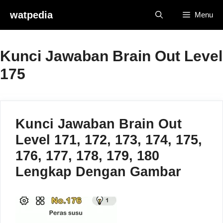
Skip
watpedia
Menu
to
content
Kunci Jawaban Brain Out Level
175
Kunci Jawaban Brain Out
Level 171, 172, 173, 174, 175,
176, 177, 178, 179, 180
Lengkap Dengan Gambar