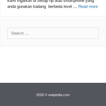
kami ingatkan di setiap hp atau smartphone yang
anda gunakan kadang berbeda level …
Read more
Search
for:
2026 © watpedia.com