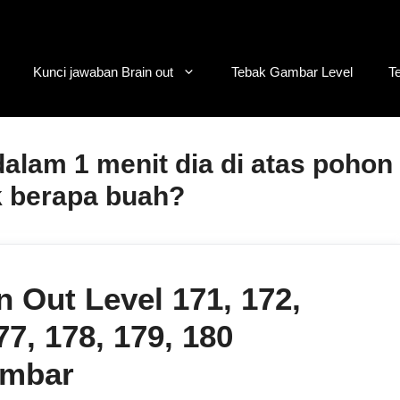
Kunci jawaban Brain out
Tebak Gambar Level
T
alam 1 menit dia di atas pohon
k berapa buah?
 Out Level 171, 172,
77, 178, 179, 180
ambar