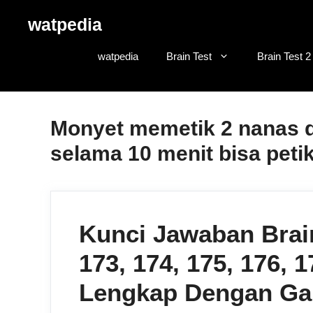
Skip
watpedia
to
content
watpedia
Brain Test
Brain Test 2
Monyet memetik 2 nanas d
selama 10 menit bisa peti
Kunci Jawaban Brain
173, 174, 175, 176, 1
Lengkap Dengan G