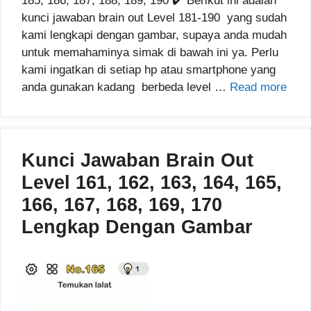
185, 186, 187, 188, 189, 190 ✔️ Berikut ini adalah
kunci jawaban brain out Level 181-190 yang sudah
kami lengkapi dengan gambar, supaya anda mudah
untuk memahaminya simak di bawah ini ya. Perlu
kami ingatkan di setiap hp atau smartphone yang
anda gunakan kadang berbeda level …
Read more
Kunci Jawaban Brain Out
Level 161, 162, 163, 164, 165,
166, 167, 168, 169, 170
Lengkap Dengan Gambar