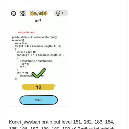
Kunci jawaban brain out level 181, 182, 183, 184,