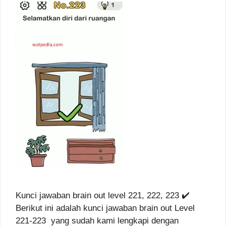
Kunci jawaban brain out level 221, 222, 223 ✔️
Berikut ini adalah kunci jawaban brain out Level
221-223 yang sudah kami lengkapi dengan