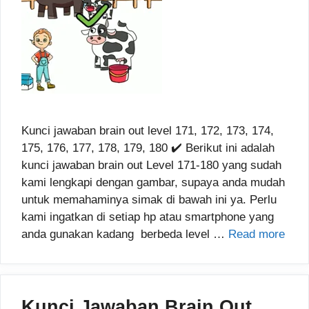
Kunci jawaban brain out level 171, 172, 173, 174,
175, 176, 177, 178, 179, 180 ✔️ Berikut ini adalah
kunci jawaban brain out Level 171-180 yang sudah
kami lengkapi dengan gambar, supaya anda mudah
untuk memahaminya simak di bawah ini ya. Perlu
kami ingatkan di setiap hp atau smartphone yang
anda gunakan kadang berbeda level …
Read more
Kunci Jawaban Brain Out