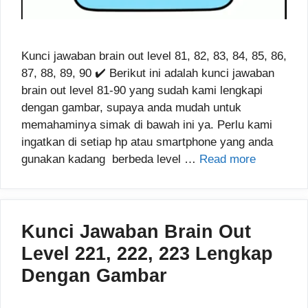
Kunci jawaban brain out level 81, 82, 83, 84, 85, 86,
87, 88, 89, 90 ✔️ Berikut ini adalah kunci jawaban
brain out level 81-90 yang sudah kami lengkapi
dengan gambar, supaya anda mudah untuk
memahaminya simak di bawah ini ya. Perlu kami
ingatkan di setiap hp atau smartphone yang anda
gunakan kadang berbeda level …
Read more
Kunci Jawaban Brain Out
Level 221, 222, 223 Lengkap
Dengan Gambar