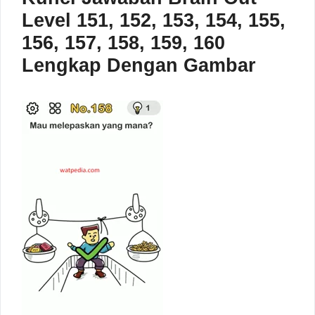
Level 151, 152, 153, 154, 155,
156, 157, 158, 159, 160
Lengkap Dengan Gambar