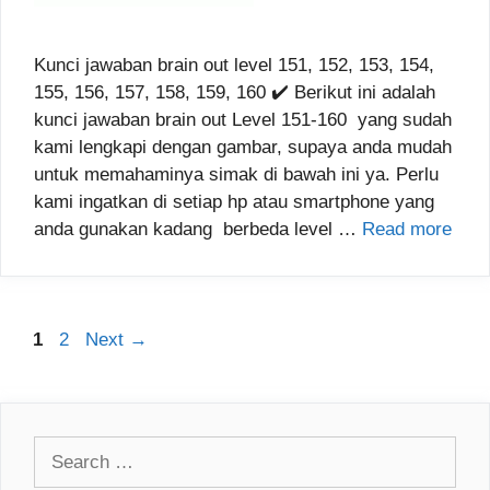
Kunci jawaban brain out level 151, 152, 153, 154,
155, 156, 157, 158, 159, 160 ✔️ Berikut ini adalah
kunci jawaban brain out Level 151-160 yang sudah
kami lengkapi dengan gambar, supaya anda mudah
untuk memahaminya simak di bawah ini ya. Perlu
kami ingatkan di setiap hp atau smartphone yang
anda gunakan kadang berbeda level …
Read more
Page
Page
1
2
Next
→
Search
for: