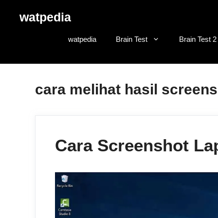
Skip
watpedia
to
content
watpedia
Brain Test
Brain Test 2
cara melihat hasil screens
Cara Screenshot La