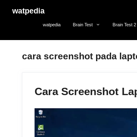
Skip
watpedia
to
content
watpedia
Brain Test
Brain Test 2
cara screenshot pada lap
Cara Screenshot La