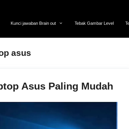
Kunci jawaban Brain out
Tebak Gambar Level
T
top asus
ptop Asus Paling Mudah