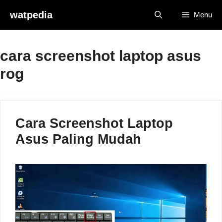
Skip
watpedia
Menu
to
content
cara screenshot laptop asus
rog
Cara Screenshot Laptop
Asus Paling Mudah